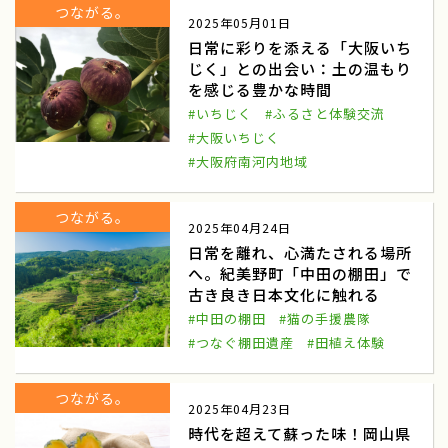
つながる。
2025年05月01日
雪中キャベツ収穫
援農隊
日常に彩りを添える「大阪いち
じく」との出会い：土の温もり
雪中キャベツ植え付け
小谷村
を感じる豊かな時間
わらび狩り
山菜狩り
#いちじく
#ふるさと体験交流
#大阪いちじく
ふれあい誌
産直物語
#大阪府南河内地域
大和ルージュ
奈良県天理市
つながる。
2025年04月24日
ふるさと俱楽部
三嶽農園
日常を離れ、心満たされる場所
へ。紀美野町「中田の棚田」で
神奈川県秦野市
農業女子つ・な・ぐPJ
古き良き日本文化に触れる
河口湖自然栽培にんにく農園
河口湖
#中田の棚田
#猫の手援農隊
#つなぐ棚田遺産
#田植え体験
伝統を未来へ結ぶ
田辺の梅システム
つながる。
和歌山県みなべ田辺地域
わたしの楽園
2025年04月23日
時代を超えて蘇った味！岡山県
あきさわ園
神奈川県小田原市