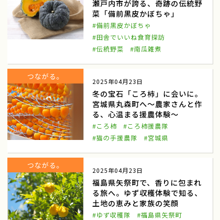
瀬戸内市が誇る、奇跡の伝統野
菜「備前黒皮かぼちゃ」
農山漁村Biz
ノウフク連携
#備前黒皮かぼちゃ
#田舎でいいね食育探訪
べジポケット
産学連携企画
#伝統野菜
#南瓜雑煮
食育探訪
親子農育ツアー
つながる。
アグリッジプロジェクト
刀根早生柿
2025年04月23日
冬の宝石「ころ柿」に会いに。
援農
天理市
宮城県丸森町へ～農家さんと作
る、心温まる援農体験～
奈良県
豆苗
#ころ柿
#ころ柿援農隊
#猫の手援農隊
#宮城県
豆苗栽培
自由研究
日本農業検定
食育体験
つながる。
2025年04月23日
田んぼへ行こう
田植え体験
福島県矢祭町で、香りに包まれ
る旅へ。ゆず収穫体験で知る、
お米の作り方
寺島なす
土地の恵みと家族の笑顔
#ゆず収穫隊
#福島県矢祭町
ふるさと体験交流
伝統野菜