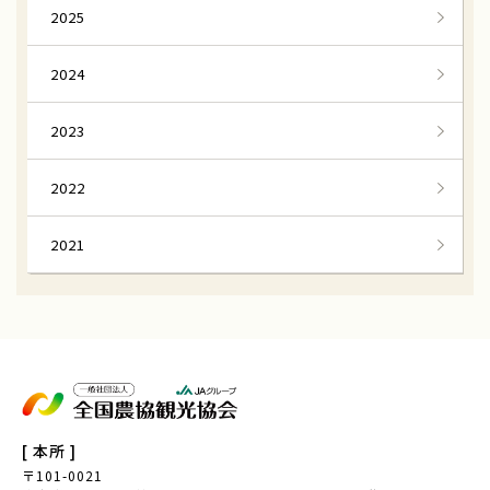
京都与謝野町
万願寺とうがらし
2025
とうがらし収穫体験
八代オクラ
2024
オクラ収穫体験
兵庫県但馬
2023
進美なす
なす収穫体験
にっこり梨
なし収穫体験
2022
栃木県宇都宮市
いちじく
2021
大阪いちじく
大阪府南河内地域
中田の棚田
つなぐ棚田遺産
備前黒皮かぼちゃ
南瓜雑煮
ころ柿
ころ柿援農隊
[ 本所 ]
宮城県
ゆず収穫隊
〒101-0021