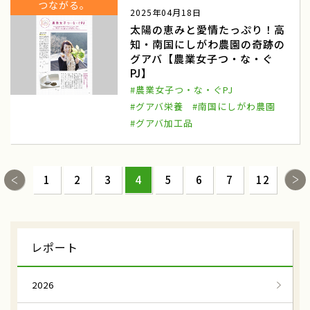
城泊
日本の城に宿泊
つながる。
2025年04月18日
太陽の恵みと愛情たっぷり！高
歴史的建造物や文化財
特別な体験
知・南国にしがわ農園の奇跡の
グアバ【農業女子つ・な・ぐ
ガストロノミーツーリズム
野菜収穫体験
PJ】
奈良県金剛葛城山麓
花御所柿
#農業女子つ・な・ぐPJ
#グアバ栄養
#南国にしがわ農園
はなごしょかき収穫体験
鳥取県こおげ
#グアバ加工品
八朔
猫の手援農隊
八朔収穫
和歌山県紀の川市
1
2
3
4
5
6
7
12
保平かぶ
信州伝統野菜
長野県松本市
はたごんぼ
レポート
はたごんぼ収穫
和歌山県橋本市
2026
フレッシュホップ
ホップ摘み取り体験