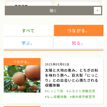
農福連携
東京
就農
ツアー
研修
すべて
つながる。
農泊
観光
学ぶ。
知る。
民俗芸能
民俗芸能と農村生活を考える
東京都千代田区一ツ橋
民俗芸能イベント
つながる。
2025年05月01日
都市農業
マルシェ
太陽と大地の恵み、とちぎの秋
を味わう旅へ。巨大梨「にっこ
ワークショップ
東北
り」との出会いと心満たされる
商談会
ねばりっこ
収穫体験
#にっこり梨
#ふるさと体験交流
ふるさと倶楽部
ねばりっこ収穫体験
#なし収穫体験
#栃木県宇都宮市
鳥取中央
雪中キャベツ