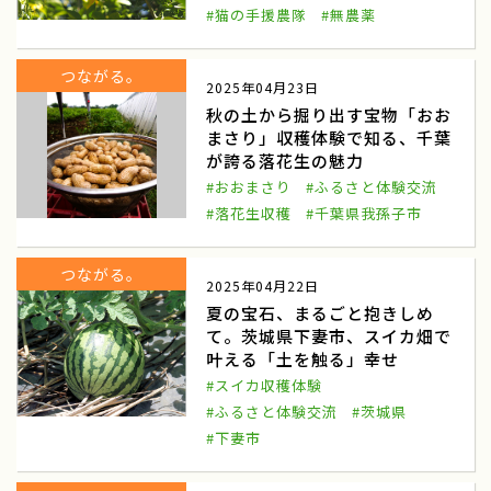
#猫の手援農隊
#無農薬
江戸東京野菜
のらぼう菜
つながる。
大地の恵み
国府にんじん
2025年04月23日
秋の土から掘り出す宝物「おお
群馬県高崎市
淡路島たまねぎ
まさり」収穫体験で知る、千葉
が誇る落花生の魅力
淡路たまねぎ収穫体験
兵庫県淡路島
#おおまさり
#ふるさと体験交流
#落花生収穫
#千葉県我孫子市
難波葱
難波ねぎ収穫体験
なにわの伝統野菜
紅だいこん
つながる。
2025年04月22日
夏の宝石、まるごと抱きしめ
田舎でいいね食育探訪
紅大根
て。茨城県下妻市、スイカ畑で
叶える「土を触る」幸せ
ケンケン鰹
漁業
#スイカ収穫体験
伝統漁法刺し網
すさみ町
#ふるさと体験交流
#茨城県
#下妻市
レタス
山菜摘み