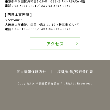
東京都千代田区外神田1-16-8 GEEKS AKIHABARA 4階
福島県矢祭町
無農薬
電話：03-5297-0321／FAX：03-5297-0260
おおまさり
落花生収穫
[ 西日本事務所 ]
〒532-0011
千葉県我孫子市
八天堂ファーム
大阪府大阪市淀川区西中島3-11-10（新三宝ビル4F）
電話：06-6195-3960／FAX：06-6195-3970
遊休農地
スイカ収穫体験
アクセス
茨城県
下妻市
グアバ栄養
南国にしがわ農園
グアバ加工品
平飼い卵
個人情報保護方針
｜
標識/約款/旅行条件書
耕作放棄地
京北地域
桑の葉剪定援農隊
山梨
Copyrightc 全国農協観光協会 All Rights Reserved.
甲斐市
さるなし
ベビーキウイ
大阪府岸和田市特産品