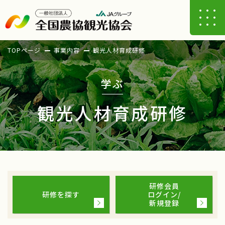
TOPページ
事業内容
観光人材育成研修
学ぶ
観光人材育成研修
研修会員
研修を探す
ログイン/
新規登録