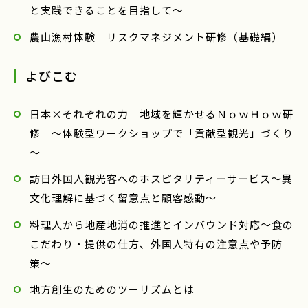
と実践できることを目指して～
農山漁村体験 リスクマネジメント研修（基礎編）
よびこむ
日本×それぞれの力 地域を輝かせるＮｏｗＨｏｗ研
修 ～体験型ワークショップで「貢献型観光」づくり
～
訪日外国人観光客へのホスピタリティーサービス～異
文化理解に基づく留意点と顧客感動～
料理人から地産地消の推進とインバウンド対応〜食の
こだわり・提供の仕方、外国人特有の注意点や予防
策〜
地方創生のためのツーリズムとは