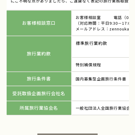
にご不明な点がありましたら、ご遠慮なく表記の旅行業務取扱管
お客様相談室 電話（03）529
お客様相談窓口
（対応時間：平日9:30－17:00
メールアドレス：
zennoukan@i
標準旅行業約款
旅行業約款
特別補償規程
旅行条件書
国内募集型企画旅行条件書
受託取扱企画旅行会社名
所属旅行業協会名
一般社団法人全国旅行業協会（A