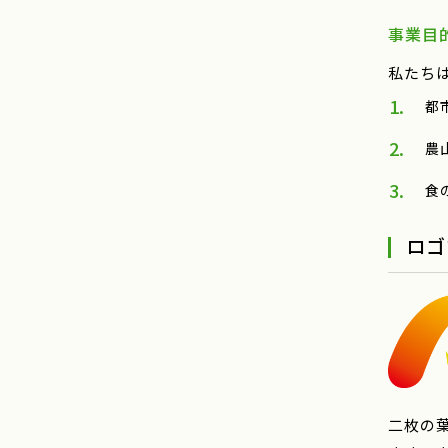
事業目
私たち
都
農
食
ロゴ
二枚の