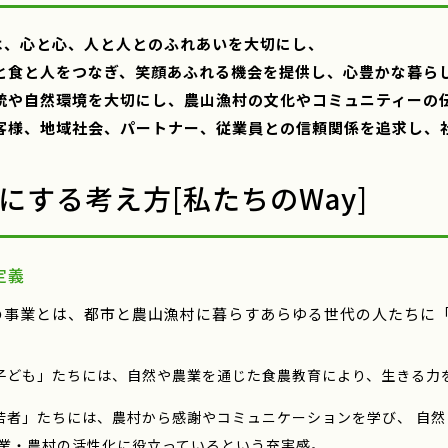
は、心と心、人と人とのふれあいを大切にし、
農と食と人をつなぎ、笑顔あふれる機会を提供し、心豊かな暮ら
伝統や自然環境を大切にし、農山漁村の文化やコミュニティーの
お客様、地域社会、パートナー、従業員との信頼関係を追求し、
にする考え方[私たちのWay]
定義
の事業とは、都市と農山漁村に暮らすあらゆる世代の人たちに
子ども」たちには、自然や農業を通じた食農教育により、生きる力
若者」たちには、農村から感謝やコミュニケーションを学び、 自
 業・農村の活性化に役立っているという充実感。