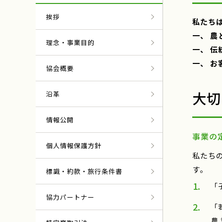
挨拶
私たち
一、 
理念・事業目的
一、 
一、 
協会概要
大切
沿革
情報公開
事業の
個人情報保護方針
私たち
す。
標識・約款・旅行条件書
「
協力パートナー
「
農