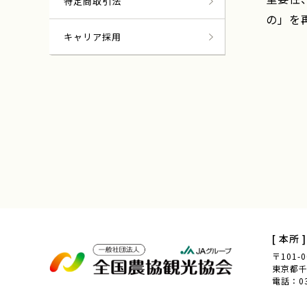
特定商取引法
の」を
キャリア採用
一
[ 本所 ]
〒101-0
東京都千代
電話：03-