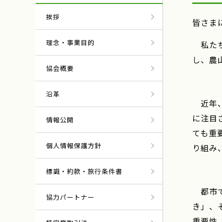
挨拶
皆さま
理念・事業目的
私たち
し、農
協会概要
沿革
近年、
に注目
情報公開
ても重
個人情報保護方針
り組み
標識・約款・旅行条件書
都市で
協力パートナー
き」、
重要性