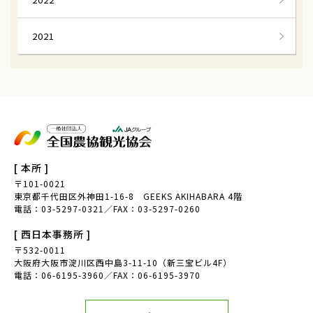
福島県矢祭町
無農薬
2021
おおまさり
落花生収穫
千葉県我孫子市
八天堂ファーム
遊休農地
スイカ収穫体験
茨城県
下妻市
グアバ栄養
南国にしがわ農園
[ 本所 ]
グアバ加工品
平飼い卵
〒101-0021
東京都千代田区外神田1-16-8 GEEKS AKIHABARA 4階
耕作放棄地
京北地域
電話：03-5297-0321／FAX：03-5297-0260
[ 西日本事務所 ]
桑の葉剪定援農隊
山梨
〒532-0011
大阪府大阪市淀川区西中島3-11-10（新三宝ビル4F）
甲斐市
さるなし
電話：06-6195-3960／FAX：06-6195-3970
ベビーキウイ
大阪府岸和田市特産品