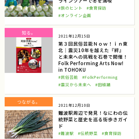
ラインツアーで冬を満喫
城泊
日本の城に宿泊
#旅のヒント
#食育探訪
歴史的建造物や文化財
特別な体験
#オンライン企画
ガストロノミーツーリズム
野菜収穫体験
知る。
2021年12月15日
奈良県金剛葛城山麓
花御所柿
第３回民俗芸能Ｎｏｗ！ｉｎ東
北｜震災10年を越えた『絆』
はなごしょかき収穫体験
鳥取県こおげ
と未来への挑戦を石巻で開催！
Folk Performing Arts Now!
八朔
猫の手援農隊
in TOHOKU
#民俗芸能
#FolkPerforming
八朔収穫
和歌山県紀の川市
#震災から未来へ
#田植踊
保平かぶ
信州伝統野菜
つながる。
長野県松本市
はたごんぼ
2021年12月10日
難波駅周辺で発見！なにわの伝
はたごんぼ収穫
和歌山県橋本市
統野菜と歴史を巡る街歩きガイ
ド
フレッシュホップ
ホップ摘み取り体験
#難波駅
#伝統野菜
#食育探訪