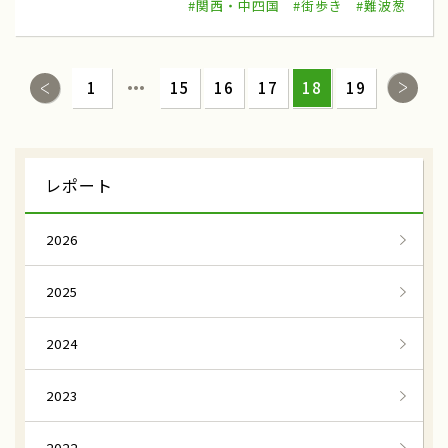
#関西・中四国
#街歩き
#難波葱
京都与謝野町
万願寺とうがらし
とうがらし収穫体験
八代オクラ
1
15
16
17
18
19
オクラ収穫体験
兵庫県但馬
進美なす
なす収穫体験
にっこり梨
なし収穫体験
レポート
栃木県宇都宮市
いちじく
2026
大阪いちじく
大阪府南河内地域
2025
中田の棚田
つなぐ棚田遺産
備前黒皮かぼちゃ
南瓜雑煮
2024
ころ柿
ころ柿援農隊
2023
宮城県
ゆず収穫隊
2022