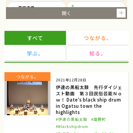
農福連携
東京
就農
ツアー
研修
すべて
つながる。
農泊
観光
学ぶ。
知る。
民俗芸能
民俗芸能と農村生活を考える
東京都千代田区一ツ橋
民俗芸能イベント
つながる。
2021年12月28日
都市農業
マルシェ
伊達の黒船太鼓 先行ダイジェ
スト動画 第３回民俗芸能Ｎｏ
ワークショップ
東北
ｗ！ Date’s black ship drum
商談会
ねばりっこ
in Ogatsu town the
highlights
ふるさと倶楽部
ねばりっこ収穫体験
#伊達の黒船太鼓
#雄勝町
#Blackshipdrum
鳥取中央
雪中キャベツ