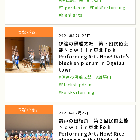
#Tigerdance
#FolkPerforming
農山漁村Biz
ノウフク連携
#highlights
べジポケット
産学連携企画
つながる。
2021年12月23日
食育探訪
親子農育ツアー
伊達の黒船太鼓 第３回民俗芸
アグリッジプロジェクト
刀根早生柿
能Ｎｏｗ！ｉｎ東北 Folk
Performing Arts Now! Date’s
援農
天理市
black ship drum in Ogatsu
town
奈良県
豆苗
#伊達の黒船太鼓
#雄勝町
#Blackshipdrum
豆苗栽培
自由研究
#FolkPerforming
日本農業検定
食育体験
つながる。
2021年12月22日
田んぼへ行こう
田植え体験
請戸の田植踊 第３回民俗芸能
お米の作り方
寺島なす
Ｎｏｗ！ｉｎ東北 Folk
Performing Arts Now! Rice
ふるさと体験交流
伝統野菜