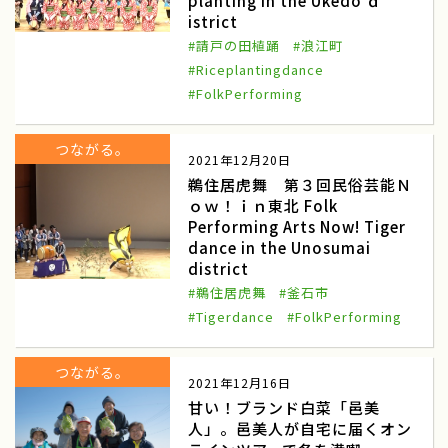
planting in the Ukedo ｄ
istrict
江戸東京野菜
のらぼう菜
#請戸の田植踊
#浪江町
#Riceplantingdance
大地の恵み
国府にんじん
#FolkPerforming
群馬県高崎市
淡路島たまねぎ
つながる。
2021年12月20日
淡路たまねぎ収穫体験
兵庫県淡路島
鵜住居虎舞 第３回民俗芸能Ｎ
難波葱
難波ねぎ収穫体験
ｏｗ！ｉｎ東北 Folk
Performing Arts Now! Tiger
なにわの伝統野菜
紅だいこん
dance in the Unosumai
district
田舎でいいね食育探訪
紅大根
#鵜住居虎舞
#釜石市
#Tigerdance
#FolkPerforming
ケンケン鰹
漁業
伝統漁法刺し網
すさみ町
つながる。
2021年12月16日
甘い！ブランド白菜「邑美
レタス
山菜摘み
人」。邑美人が自宅に届くオン