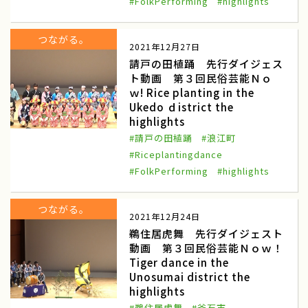
#FolkPerforming
#highlights
雪中キャベツ収穫
援農隊
つながる。
2021年12月27日
雪中キャベツ植え付け
小谷村
請戸の田植踊 先行ダイジェス
わらび狩り
山菜狩り
ト動画 第３回民俗芸能Ｎｏ
ｗ! Rice planting in the
ふれあい誌
産直物語
Ukedo ｄistrict the
highlights
大和ルージュ
奈良県天理市
#請戸の田植踊
#浪江町
#Riceplantingdance
ふるさと俱楽部
三嶽農園
#FolkPerforming
#highlights
神奈川県秦野市
農業女子つ・な・ぐPJ
つながる。
2021年12月24日
河口湖自然栽培にんにく農園
河口湖
鵜住居虎舞 先行ダイジェスト
伝統を未来へ結ぶ
田辺の梅システム
動画 第３回民俗芸能Ｎｏｗ！
Tiger dance in the
和歌山県みなべ田辺地域
わたしの楽園
Unosumai district the
highlights
あきさわ園
神奈川県小田原市
#鵜住居虎舞
#釜石市