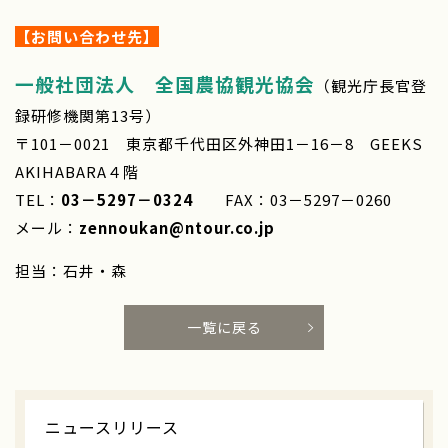
【お問い合わせ先】
一般社団法人 全国農協観光協会
（観光庁長官登
録研修機関第13号）
〒101－0021 東京都千代田区外神田1－16－8 GEEKS
AKIHABARA４階
TEL：
03－5297－0324
FAX：03－5297－0260
メール：
zennoukan@ntour.co.jp
担当：石井・森
一覧に戻る
ニュースリリース