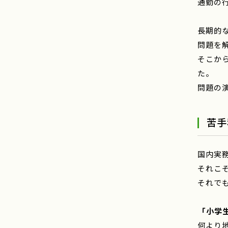
通勤の
長期的
問題を
そこか
た。
問題の
苦手
国内実
それこ
それで
――
「小学
何より