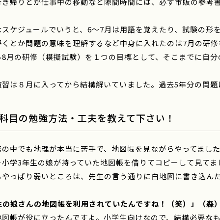
行き帰りとか仕事中の移動など隙間時間には、必ず市販の参考
なスケジュールでいうと、6～7月は用語を覚えたり、試験の形
解くとか問題の意味を理解するなど中身に入れたのは7月の研修
ら8月の研修（模擬試験）を１つの目標として、そこまでに自分
演習は８月に入ってから結構解いていました。過去5年分の問題
科目の勉強方法・工夫を教えて下さい！
務の中でも地理が本当に苦手で、地図帳を見ながらやってまし
そ小学3年生の娘が持っていた地図帳を借りてコピーして見てま
もやっぱり弱いところは、先生の言う通りに白地図に書き込ん
生の娘さんの地図帳を利用されていたんですね！（笑）」（森
地図帳が役に立ったんですよ。小学生向けなので、結構必要な