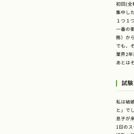
初回(
集中し
１つ１
一番の
務）か
でも、
業界2
あとは
試験
私は結
と」で
息子が
1日の