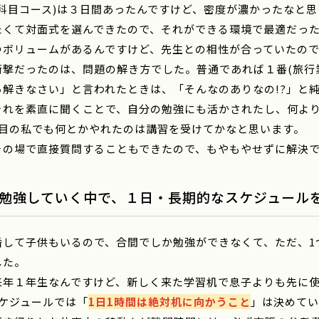
全科目コース)は３日間あったんですけど、密度が濃かったなと思
たくて対面式を選んできたので、それができる環境で最適だっ
つボリュームがあるんですけど、先生との相性が合っていたの
衝撃だったのは、問題の解き方でした。普通であれば１番(旅行
ら解きなさい」と言われたときは、「そんなのありなの!?」と純
それを素直に聞くことで、自分の勉強にも活かされたし、何よ
年目の私でも何とかやれたのは講習を受けてかなと思います。
その場で直接質問することもできたので、もやもやせずに解決
勉強していく中で、１日・長期的なスケジュール
婚して子供もいるので、合間でしか勉強ができなくて、ただ、1
した。
来年１年生なんですけど、新しく来た学習机で息子よりも先に
スケジュールでは「
1日1時間は絶対机に向かうこと
」は決めてい