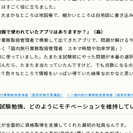
にはすごく役に立ちました。
、大まかなところは地図帳で、細かいところは白地図に書き込
勉強で使われていたアプリはありますか？」（森）
行業務取扱管理者で検索して出てきたアプリで、問題が解ける
らく「国内旅行業務取扱管理者 スキマ時間や効率学習」）
間に使っていました。たまたま試験前にやった問題が本番の選
選んだら、たまたま当たっていたんですけど、でも点数になる
って色々なところで情報をいっぱい得ていた結果なのかなと思
行業務取扱管理者（国家試験対策講座）
＞＞国内旅行業務取扱管理者（国家試験
試験勉強、どのようにモチベーションを維持して
社が全面的に資格取得を支援してくれた最初の社員なんです。