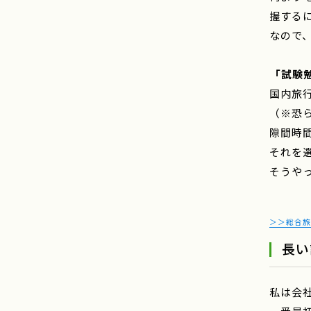
握する
なので
――
「試験
国内旅
（※恐
隙間時
それを
そうや
＞＞総合旅
長い
私は会