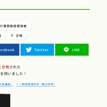
行業務取扱管理者
格
合格
acebook
Twitter
LINE
に
合格
された
話を伺いました！
対策講座）
＞＞旅程管理研修（集合研修）