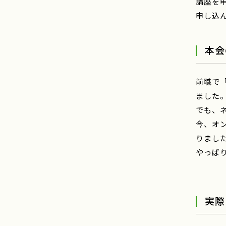
講座を
申し込
本会
前職で
ました
でも、
今、オ
りまし
やっぱ
実際