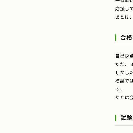
一番最
応援し
あとは
合格
自己採
ただ、
しかし
模試で
す。
あとは
試験