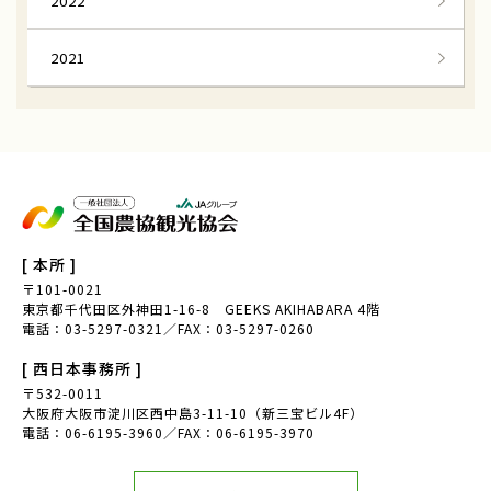
2022
江戸東京野菜
のらぼう菜
2021
大地の恵み
国府にんじん
群馬県高崎市
淡路島たまねぎ
淡路たまねぎ収穫体験
兵庫県淡路島
難波葱
難波ねぎ収穫体験
[ 本所 ]
なにわの伝統野菜
紅だいこん
〒101-0021
東京都千代田区外神田1-16-8 GEEKS AKIHABARA 4階
田舎でいいね食育探訪
紅大根
電話：03-5297-0321／FAX：03-5297-0260
ケンケン鰹
漁業
[ 西日本事務所 ]
〒532-0011
伝統漁法刺し網
すさみ町
大阪府大阪市淀川区西中島3-11-10（新三宝ビル4F）
電話：06-6195-3960／FAX：06-6195-3970
レタス
山菜摘み