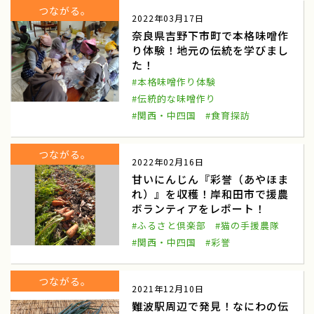
つながる。
2022年03月17日
雪中キャベツ収穫
援農隊
奈良県吉野下市町で本格味噌作
り体験！地元の伝統を学びまし
雪中キャベツ植え付け
小谷村
た！
わらび狩り
山菜狩り
#本格味噌作り体験
#伝統的な味噌作り
ふれあい誌
産直物語
#関西・中四国
#食育探訪
大和ルージュ
奈良県天理市
つながる。
2022年02月16日
ふるさと俱楽部
三嶽農園
甘いにんじん『彩誉（あやほま
れ）』を収穫！岸和田市で援農
神奈川県秦野市
農業女子つ・な・ぐPJ
ボランティアをレポート！
河口湖自然栽培にんにく農園
河口湖
#ふるさと倶楽部
#猫の手援農隊
#関西・中四国
#彩誉
伝統を未来へ結ぶ
田辺の梅システム
つながる。
和歌山県みなべ田辺地域
わたしの楽園
2021年12月10日
難波駅周辺で発見！なにわの伝
あきさわ園
神奈川県小田原市