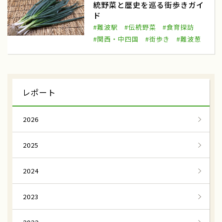
統野菜と歴史を巡る街歩きガイ
ド
農山漁村Biz
ノウフク連携
#難波駅
#伝統野菜
#食育探訪
べジポケット
産学連携企画
#関西・中四国
#街歩き
#難波葱
食育探訪
親子農育ツアー
アグリッジプロジェクト
刀根早生柿
レポート
援農
天理市
奈良県
豆苗
2026
豆苗栽培
自由研究
2025
日本農業検定
食育体験
2024
田んぼへ行こう
田植え体験
2023
お米の作り方
寺島なす
ふるさと体験交流
伝統野菜