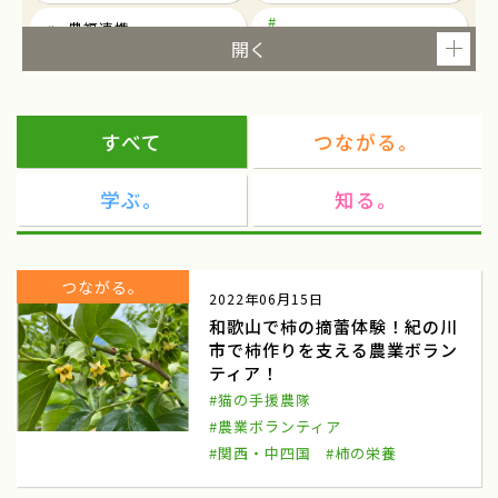
農福連携
東京
就農
ツアー
研修
すべて
つながる。
農泊
観光
学ぶ。
知る。
民俗芸能
民俗芸能と農村生活を考える
東京都千代田区一ツ橋
民俗芸能イベント
つながる。
2022年06月15日
都市農業
マルシェ
和歌山で柿の摘蕾体験！紀の川
市で柿作りを支える農業ボラン
ワークショップ
東北
ティア！
商談会
ねばりっこ
#猫の手援農隊
#農業ボランティア
ふるさと倶楽部
ねばりっこ収穫体験
#関西・中四国
#柿の栄養
鳥取中央
雪中キャベツ