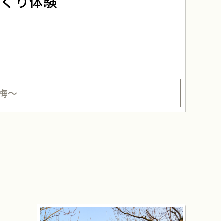
づくり体験
梅～