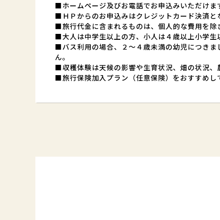
■ホームページ及びお電話でお申込みいただけま
■ＨＰからのお申込みはクレジットカード決済と
■旅行代金に含まれるものは、個人的な費用を除
■大人は中学生以上の方、小人は４歳以上小学生
■バス利用の場合、２～４歳未満の幼児につきま
ん。
■収穫体験は天候の影響や生育状況、畑の状況、
■旅行保険加入プラン（任意保険）をおすすめし