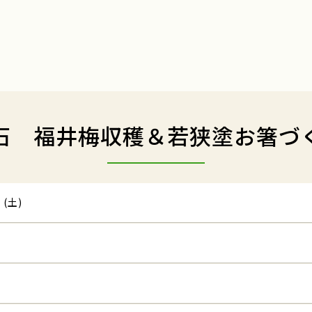
石 福井梅収穫＆若狭塗お箸づ
 (土)