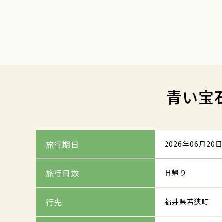
青い宝
旅行期日
2026年06月20日
旅行日数
日帰り
行先
福井県若狭町