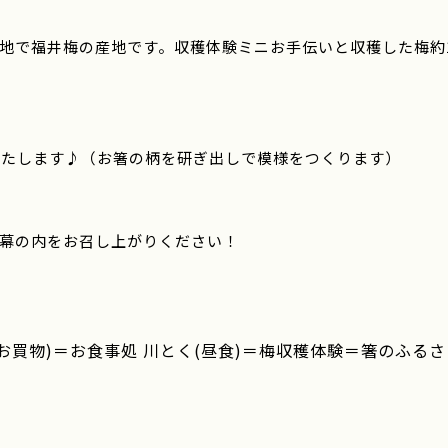
地で福井梅の産地です。収穫体験ミニお手伝いと収穫した梅約1
をいたします♪（お箸の柄を研ぎ出しで模様をつくります）
幕の内をお召し上がりください！
湖(お買物)＝お食事処 川とく(昼食)＝梅収穫体験＝箸のふる