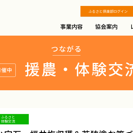
ふるさと倶楽部ログイン
事業内容
協会案内
つながる
援農・体験交
開催中
ふるさと
体験交流