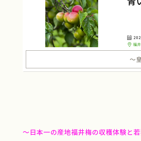
青
20
福
～
～日本一の産地福井梅の収穫体験と若