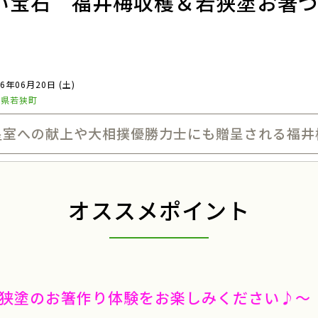
い宝石 福井梅収穫＆若狭塗お箸
26年06月20日 (土)
井県若狭町
皇室への献上や大相撲優勝力士にも贈呈される福井
オススメポイント
狭塗のお箸作り体験をお楽しみください♪～