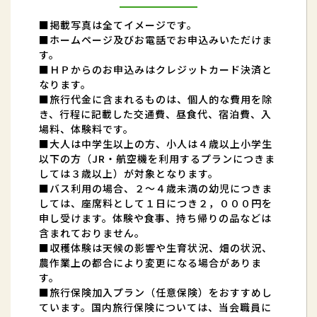
■掲載写真は全てイメージです。
■ホームページ及びお電話でお申込みいただけま
す。
■ＨＰからのお申込みはクレジットカード決済と
なります。
■旅行代金に含まれるものは、個人的な費用を除
き、行程に記載した交通費、昼食代、宿泊費、入
場料、体験料です。
■大人は中学生以上の方、小人は４歳以上小学生
以下の方（JR・航空機を利用するプランにつきま
しては３歳以上）が対象となります。
■バス利用の場合、２～４歳未満の幼児につきま
しては、座席料として１日につき２，０００円を
申し受けます。体験や食事、持ち帰りの品などは
含まれておりません。
■収穫体験は天候の影響や生育状況、畑の状況、
農作業上の都合により変更になる場合がありま
す。
■旅行保険加入プラン（任意保険）をおすすめし
ています。国内旅行保険については、当会職員に