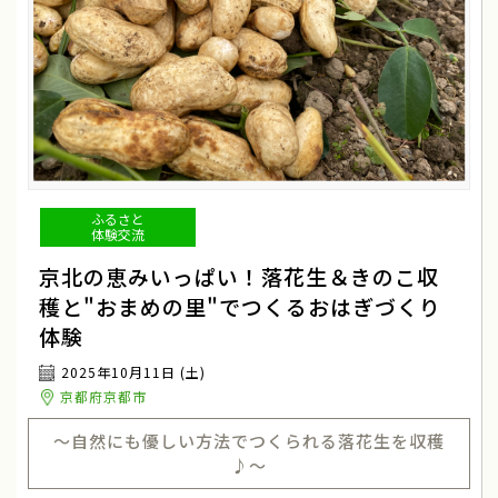
ふるさと
体験交流
京北の恵みいっぱい！落花生＆きのこ収
穫と"おまめの里"でつくるおはぎづくり
体験
2025年10月11日 (土)
京都府京都市
～自然にも優しい方法でつくられる落花生を収穫
♪～