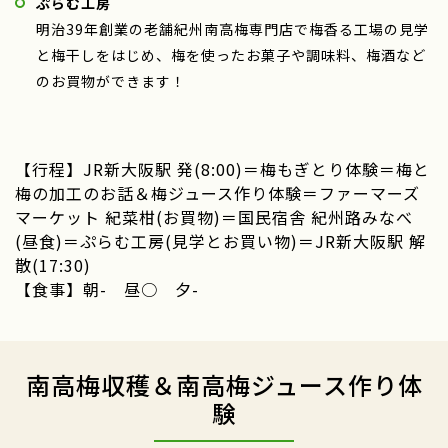
ぷらむ工房
明治39年創業の老舗紀州南高梅専門店で梅香る工場の見学
と梅干しをはじめ、梅を使ったお菓子や調味料、梅酒など
のお買物ができます！
【行程】JR新大阪駅 発(8:00)＝梅もぎとり体験＝梅と
梅の加工のお話＆梅ジュース作り体験＝ファーマーズ
マーケット 紀菜柑(お買物)＝国民宿舎 紀州路みなべ
(昼食)＝ぷらむ工房(見学とお買い物)＝JR新大阪駅 解
散(17:30)
【食事】朝- 昼○ 夕-
南高梅収穫＆南高梅ジュース作り体
験