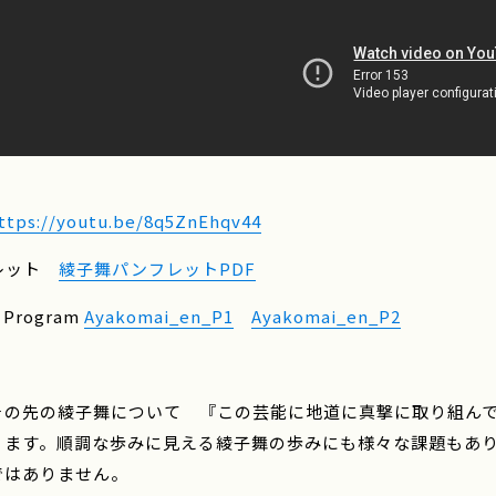
ttps://youtu.be/8q5ZnEhqv44
レット
綾子舞パンフレットPDF
h Program
Ayakomai_en_P1
Ayakomai_en_P2
その先の綾子舞について 『この芸能に地道に真撃に取り組ん
ります。順調な歩みに見える綾子舞の歩みにも様々な課題もあ
ではありません。