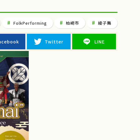
」
FolkPerforming
柏崎市
綾子舞
acebook
Twitter
LINE