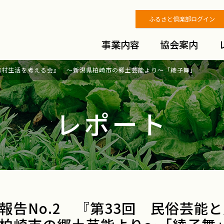
ふるさと倶楽部ログイン
事業内容
協会案内
と農村生活を考える会』 ～新潟県柏崎市の郷土芸能より～「綾子舞」
レポート
報告No.2 『第33回 民俗芸能