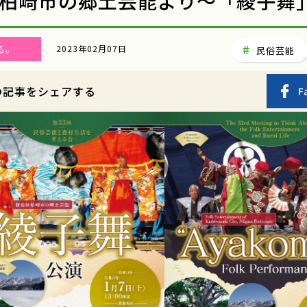
柏崎市の郷土芸能より～「綾子舞
る。
2023年02月07日
民俗芸能
の記事をシェアする
F