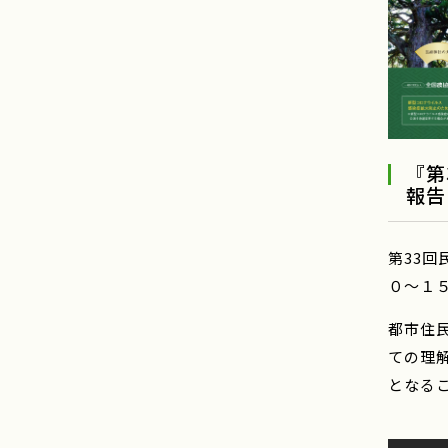
『第
報
第33
０～１
都市住
ての理
となる