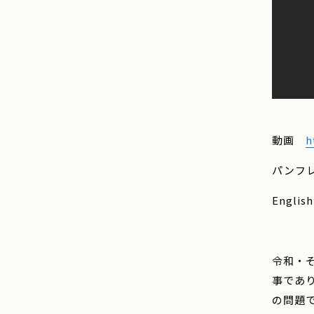
動画
h
パンフ
Englis
令和・
事であ
の問題