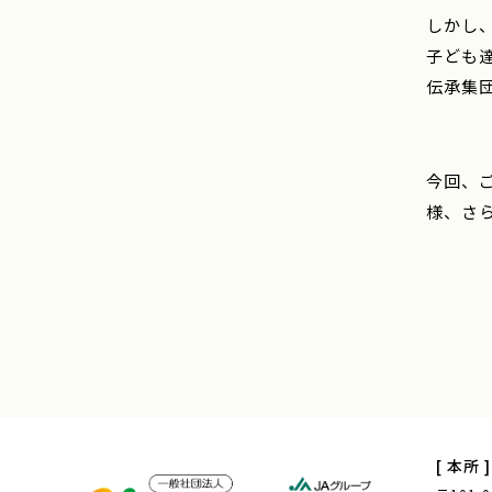
しかし
子ども
伝承集
今回、
様、さ
[ 本所 ]