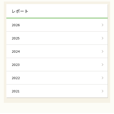
雪中キャベツ収穫
援農隊
レポート
雪中キャベツ植え付け
小谷村
2026
わらび狩り
山菜狩り
2025
ふれあい誌
産直物語
大和ルージュ
奈良県天理市
2024
ふるさと俱楽部
三嶽農園
2023
神奈川県秦野市
農業女子つ・な・ぐPJ
2022
河口湖自然栽培にんにく農園
河口湖
2021
伝統を未来へ結ぶ
田辺の梅システム
和歌山県みなべ田辺地域
わたしの楽園
あきさわ園
神奈川県小田原市