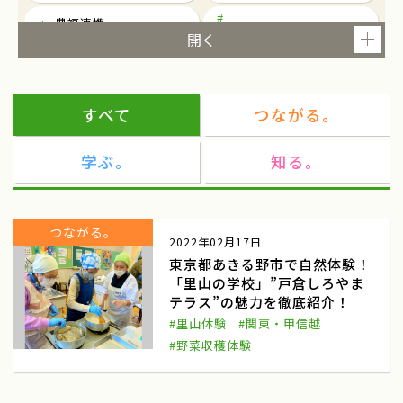
農福連携
東京
就農
ツアー
研修
すべて
つながる。
農泊
観光
学ぶ。
知る。
民俗芸能
民俗芸能と農村生活を考える
東京都千代田区一ツ橋
民俗芸能イベント
つながる。
2022年02月17日
都市農業
マルシェ
東京都あきる野市で自然体験！
「里山の学校」”戸倉しろやま
ワークショップ
東北
テラス”の魅力を徹底紹介！
商談会
ねばりっこ
#里山体験
#関東・甲信越
#野菜収穫体験
ふるさと倶楽部
ねばりっこ収穫体験
鳥取中央
雪中キャベツ