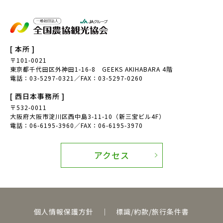
農山漁村Biz
ノウフク連携
べジポケット
産学連携企画
[ 本所 ]
食育探訪
親子農育ツアー
〒101-0021
東京都千代田区外神田1-16-8 GEEKS AKIHABARA 4階
電話：03-5297-0321／FAX：03-5297-0260
アグリッジプロジェクト
刀根早生柿
[ 西日本事務所 ]
援農
天理市
〒532-0011
大阪府大阪市淀川区西中島3-11-10（新三宝ビル4F）
奈良県
豆苗
電話：06-6195-3960／FAX：06-6195-3970
豆苗栽培
自由研究
アクセス
日本農業検定
食育体験
田んぼへ行こう
田植え体験
お米の作り方
寺島なす
個人情報保護方針
｜
標識/約款/旅行条件書
ふるさと体験交流
伝統野菜