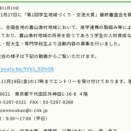
年11月10日
年11月27日に「第1回学生地域づくり・交流大賞」最終審査会を
は、全国各地の農山漁村地域において、産学連携の取組み等に
れており、農山漁村地域の将来を担うであろう学生の人材育成
生・短大生・専門学校生より活動内容の募集を行いました。
査会の様子は下記の動画からご覧いただけます。
//youtu.be/5Vb1_02fvO8
11月19日(金)の17時までエントリーを受け付けております
－0021 東京都千代田区外神田1-16-8 ４階
-5297-0321 FAX：03-5297-0260
zennoukan@i-znk.jp
：9:30～17:00（平日）
域づくり・交流大賞 事務局 川嶌(かわしま)・畑・金子