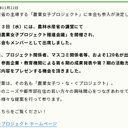
年11月22日
産省の主導する「農業女子プロジェクト」に本会も参入が決定
１３日（水）には、農林水産省の講堂にて
回農業女子プロジェクト推進会議」を開催され、
本会もメンバーとして出席しました。
は、プロジェクト関係者、マスコミ関係者等、およそ120名が
、参画企業・教育機関による第６期の成果発表や第７期の活動
案内容をプレゼンする機会を頂きました。
提案は、その名も「農業女子つ・な・ぐプロジェクト」。
子のニーズや都市部在住の若い方々の興味関心をつなぎあわせ
ら様々な提案を行って参ります。
こちらをご覧ください！
子プロジェクト ホームページ