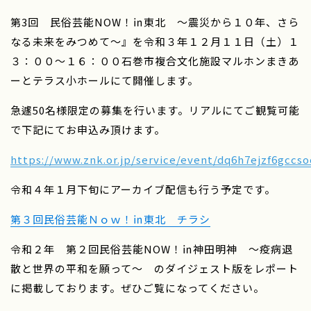
第3回 民俗芸能NOW！㏌東北 ～震災から１０年、さら
なる未来をみつめて～』を令和３年１２月１１日（土）１
３：００～１６：００石巻市複合文化施設マルホンまきあ
ーとテラス小ホールにて開催します。
急遽50名様限定の募集を行います。リアルにてご観覧可能
で下記にてお申込み頂けます。
https://www.znk.or.jp/service/event/dq6h7ejzf6gccs
令和４年１月下旬にアーカイブ配信も行う予定です。
第３回民俗芸能Ｎｏｗ！㏌東北 チラシ
令和２年 第２回民俗芸能NOW！㏌神田明神 ～疫病退
散と世界の平和を願って～ のダイジェスト版をレポート
に掲載しております。ぜひご覧になってください。