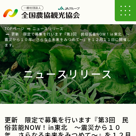
TOPページ
ニュースリリース
更新 限定で募集を行います『第3回 民俗芸能NOW！㏌東北 ～
震災から１０年、さらなる未来をみつめて～』を１２月１１日に開催し
ます。
ニュースリリース
更新 限定で募集を行います『第3回 民
俗芸能NOW！㏌東北 ～震災から１０
年、さらなる未来をみつめて～』を１２月