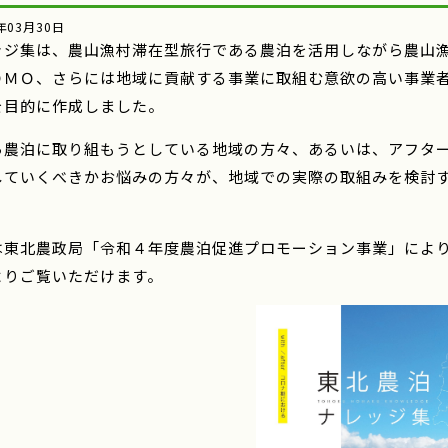
年03月30日
ッジ集は、農山漁村滞在型旅行である農泊を活用しながら農山
ＤＭＯ、さらには地域に貢献する事業に取組む意欲の高い事業
を目的に作成しました。
ら農泊に取り組もうとしている地域の方々、あるいは、アフタ
していくべきかお悩みの方々が、地域での実際の取組みを検討
。
は東北農政局「令和４年度農泊促進プロモーション事業」によ
りご覧いただけます。