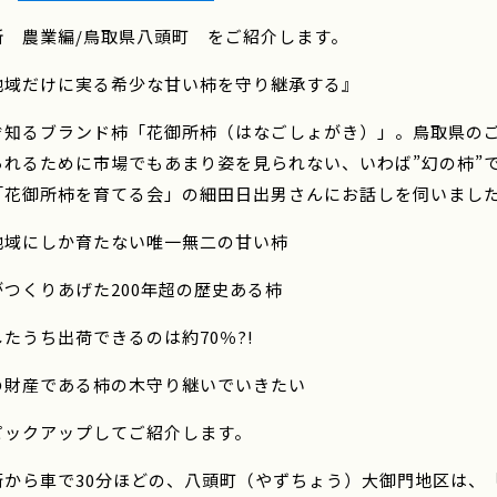
所 農業編/鳥取県八頭町 をご紹介します。
地域だけに実る希少な甘い柿を守り継承する』
ぞ知るブランド柿「花御所柿（はなごしょがき）」。鳥取県の
られるために市場でもあまり姿を見られない、いわば”幻の柿”
「花御所柿を育てる会」の細田日出男さんにお話しを伺いま
地域にしか育たない唯一無二の甘い柿
つくりあげた200年超の歴史ある柿
たうち出荷できるのは約70％?!
の財産である柿の木守り継いでいきたい
ピックアップしてご紹介します。
街から車で30分ほどの、八頭町（やずちょう）大御門地区は、