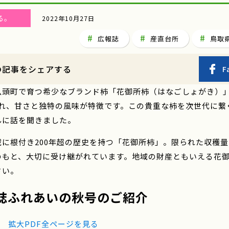
る。
2022年10月27日
広報誌
産直台所
鳥取
の記事をシェアする
F
八頭町で育つ希少なブランド柿「花御所柿（はなごしょがき）」
され、甘さと独特の風味が特徴です。この貴重な柿を次世代に繋
んに話を聞きました。
域に根付き200年超の歴史を持つ「花御所柿」。限られた収穫量
のもと、大切に受け継がれています。地域の財産ともいえる花
さい。
誌ふれあいの秋号のご紹介
.5
拡大PDF全ページを見る