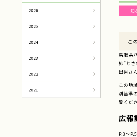
2026
知
2025
こ
2024
鳥取県
2023
柿”と
出男さ
2022
この地
2021
別基準
覧くだ
広報
P.3～P