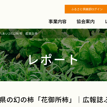
ふるさと倶楽部ログイン
事業内容
協会案内
あい2022秋号 産直台所
レポート
県の幻の柿「花御所柿」｜広報誌ふ