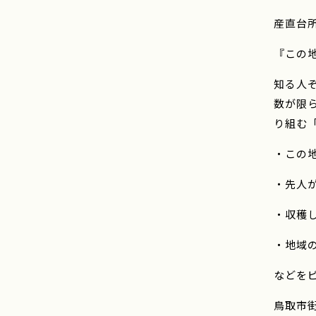
産直台
『この
知る人
数が限
り組む
・この
・先人が
・収穫し
・地域
などを
鳥取市