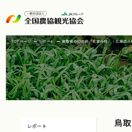
TOPページ
レポート
鳥取県の幻の柿「花御所柿」｜広報誌ふれ
鳥取
レポート