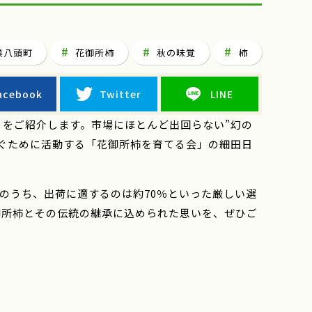
県八頭町
花御所柿
秋の味覚
柿
acebook
Twitter
LINE
をご紹介します。市場にほとんど出回らない”幻の
ぐために活動する「花御所柿を育てる会」の細田日
のうち、出荷に適するのは約70％といった厳しい選
御所柿とその伝統の継承に込められた思いを、ぜひご