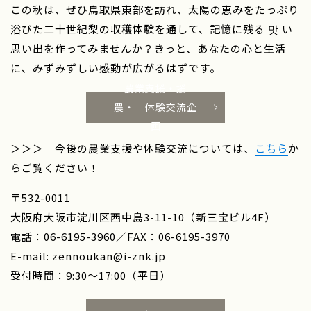
この秋は、ぜひ鳥取県東部を訪れ、太陽の恵みをたっぷり
浴びた二十世紀梨の収穫体験を通して、記憶に残る 맛 い
思い出を作ってみませんか？きっと、あなたの心と生活
に、みずみずしい感動が広がるはずです。
農業支援・援
農・ 体験交流企
画
＞＞＞ 今後の農業支援や体験交流については、
こちら
か
らご覧ください！
〒532-0011
大阪府大阪市淀川区西中島3-11-10（新三宝ビル4F）
電話：06-6195-3960／FAX：06-6195-3970
E-mail:
zennoukan@i-znk.jp
受付時間：9:30～17:00（平日）