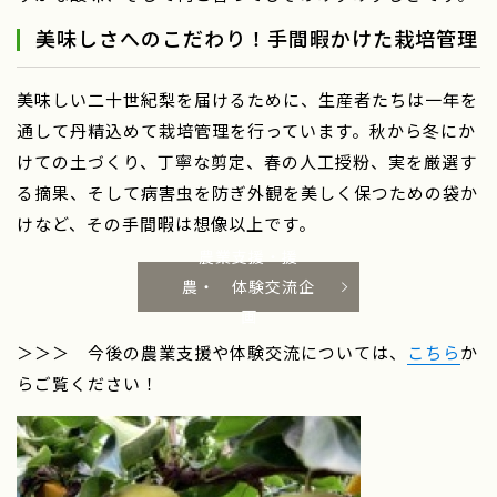
美味しさへのこだわり！手間暇かけた栽培管理
美味しい二十世紀梨を届けるために、生産者たちは一年を
通して丹精込めて栽培管理を行っています。秋から冬にか
けての土づくり、丁寧な剪定、春の人工授粉、実を厳選す
る摘果、そして病害虫を防ぎ外観を美しく保つための袋か
けなど、その手間暇は想像以上です。
農業支援・援
農・ 体験交流企
画
＞＞＞ 今後の農業支援や体験交流については、
こちら
か
らご覧ください！