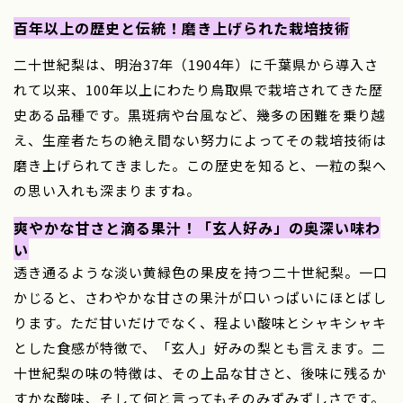
百年以上の歴史と伝統！磨き上げられた栽培技術
二十世紀梨は、明治37年（1904年）に千葉県から導入さ
れて以来、100年以上にわたり鳥取県で栽培されてきた歴
史ある品種です。黒斑病や台風など、幾多の困難を乗り越
え、生産者たちの絶え間ない努力によってその栽培技術は
磨き上げられてきました。この歴史を知ると、一粒の梨へ
の思い入れも深まりますね。
爽やかな甘さと滴る果汁！「玄人好み」の奥深い味わ
い
透き通るような淡い黄緑色の果皮を持つ二十世紀梨。一口
かじると、さわやかな甘さの果汁が口いっぱいにほとばし
ります。ただ甘いだけでなく、程よい酸味とシャキシャキ
とした食感が特徴で、「玄人」好みの梨とも言えます。二
十世紀梨の味の特徴は、その上品な甘さと、後味に残るか
すかな酸味、そして何と言ってもそのみずみずしさです。