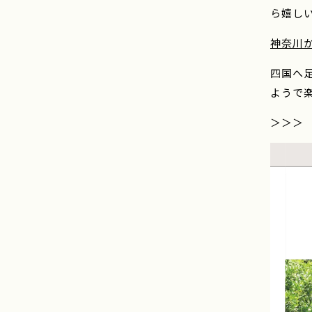
ら嬉し
神奈川
四国へ
ようで
＞＞＞