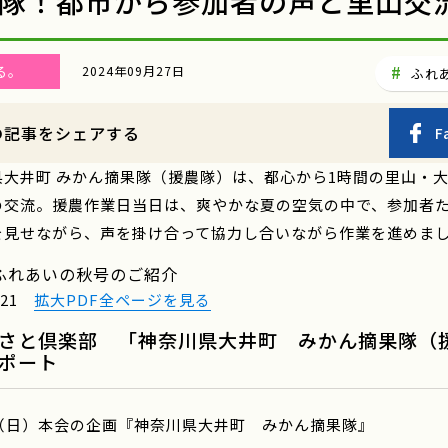
隊！都市から参加者の声と里山交
る。
2024年09月27日
ふれ
の記事をシェアする
F
県大井町 みかん摘果隊（援農隊）は、都心から1時間の里山・
の交流。援農作業日当日は、爽やかな夏の空気の中で、参加者
を見せながら、声を掛け合って協力し合いながら作業を進めま
ふれあいの秋号のご紹介
P.21
拡大PDF全ページを見る
さと倶楽部 「神奈川県大井町 みかん摘果隊（
ポート
日（日）本会の企画『神奈川県大井町 みかん摘果隊』