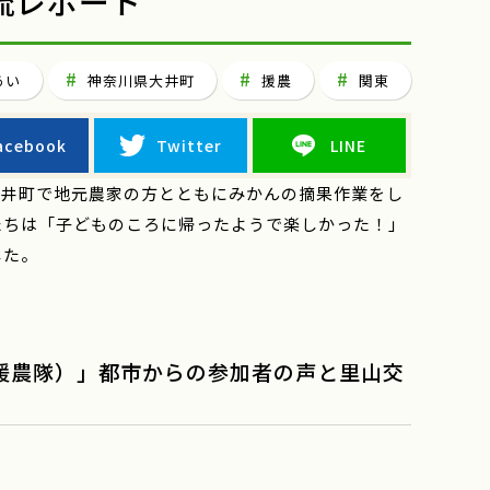
流レポート
あい
神奈川県大井町
援農
関東
acebook
Twitter
LINE
大井町で地元農家の方とともにみかんの摘果作業をし
たちは「子どものころに帰ったようで楽しかった！」
した。
援農隊）」都市からの参加者の声と里山交