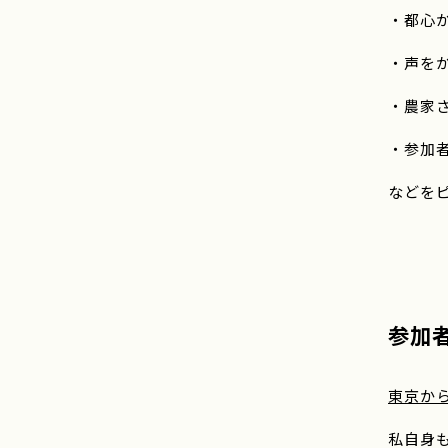
・都心
・声を
・農家
・参加
などを
参加
東京か
私自身