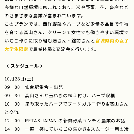
多様な自然環境に恵まれており、米や野菜、花、畜産など
のさまざまな農業が営まれています。
このプランでは、西洋野菜やハーブなど少量多品目で作物
を育てる髙山さん、クリーンで女性でも働きやすい環境で
いちご作りに取り組む湊さん・錠前さんと
宮城県内の女子
大学生限定
で
農業体験&交流会を行います。
〈 スケジュール 〉
10月28日(土)
09：00 仙台駅集合・出発
09：30 髙山さんと玉ねぎの植え付け、ハーブ収穫
10：30 摘み取ったハーブでブーケガルニ作り&髙山さん
と交流
12：00 RETAS JAPAN の新鮮野菜ランチと農業のお話
14：00 一苺一笑にていちごの葉かき&スムージー用の冷