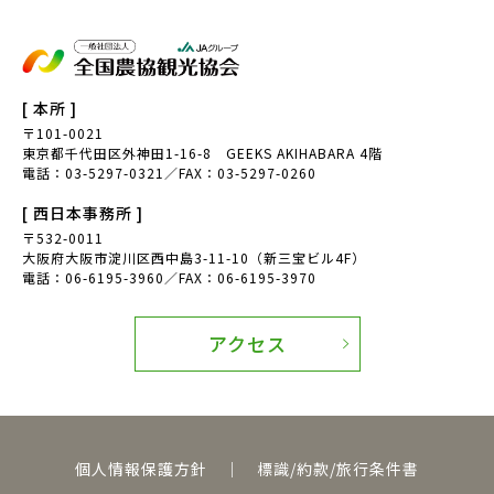
農山漁村Biz
ノウフク連携
べジポケット
産学連携企画
[ 本所 ]
食育探訪
親子農育ツアー
〒101-0021
東京都千代田区外神田1-16-8 GEEKS AKIHABARA 4階
電話：03-5297-0321／FAX：03-5297-0260
アグリッジプロジェクト
刀根早生柿
[ 西日本事務所 ]
援農
天理市
〒532-0011
大阪府大阪市淀川区西中島3-11-10（新三宝ビル4F）
奈良県
豆苗
電話：06-6195-3960／FAX：06-6195-3970
豆苗栽培
自由研究
アクセス
日本農業検定
食育体験
田んぼへ行こう
田植え体験
お米の作り方
寺島なす
個人情報保護方針
｜
標識/約款/旅行条件書
ふるさと体験交流
伝統野菜