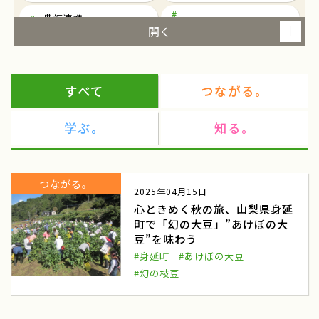
農福連携
東京
就農
ツアー
研修
すべて
つながる。
農泊
観光
学ぶ。
知る。
民俗芸能
民俗芸能と農村生活を考える
東京都千代田区一ツ橋
民俗芸能イベント
つながる。
2025年04月15日
都市農業
マルシェ
心ときめく秋の旅、山梨県身延
町で「幻の大豆」”あけぼの大
ワークショップ
東北
豆”を味わう
商談会
ねばりっこ
#身延町
#あけぼの大豆
#幻の枝豆
ふるさと倶楽部
ねばりっこ収穫体験
鳥取中央
雪中キャベツ