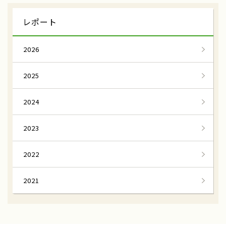
雪中キャベツ収穫
援農隊
レポート
雪中キャベツ植え付け
小谷村
2026
わらび狩り
山菜狩り
2025
ふれあい誌
産直物語
大和ルージュ
奈良県天理市
2024
ふるさと俱楽部
三嶽農園
2023
神奈川県秦野市
農業女子つ・な・ぐPJ
2022
河口湖自然栽培にんにく農園
河口湖
2021
伝統を未来へ結ぶ
田辺の梅システム
和歌山県みなべ田辺地域
わたしの楽園
あきさわ園
神奈川県小田原市