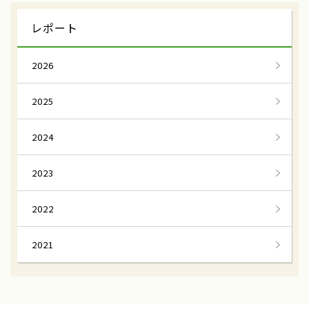
雪中キャベツ収穫
援農隊
レポート
雪中キャベツ植え付け
小谷村
2026
わらび狩り
山菜狩り
2025
ふれあい誌
産直物語
大和ルージュ
奈良県天理市
2024
ふるさと俱楽部
三嶽農園
2023
神奈川県秦野市
農業女子つ・な・ぐPJ
2022
河口湖自然栽培にんにく農園
河口湖
2021
伝統を未来へ結ぶ
田辺の梅システム
和歌山県みなべ田辺地域
わたしの楽園
あきさわ園
神奈川県小田原市