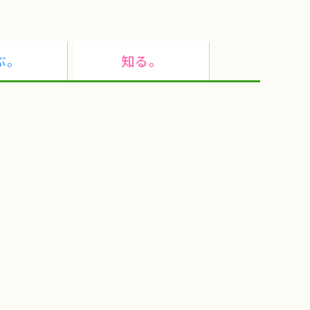
観光
民俗芸能
ベント
都市農業
ぶ。
知る。
ねばりっこ
雪中キャベツ
谷村
わらび狩り
奈良県天理市
農業女子つ・な・ぐPJ
田辺の梅システム