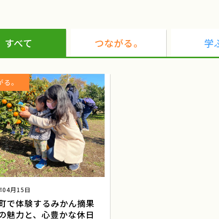
就農
ツアー
研修
農泊
を考える会
東京都千代田区一ツ橋
民俗芸能イ
すべて
つながる。
学
ワークショップ
東北
商談会
がる。
ねばりっこ収穫体験
鳥取中央
援農隊
雪中キャベツ植え付け
小
ふれあい誌
産直物語
大和ルージュ
三嶽農園
神奈川県秦野市
年04月15日
町で体験するみかん摘果
にく農園
河口湖
伝統を未来へ結ぶ
の魅力と、心豊かな休日