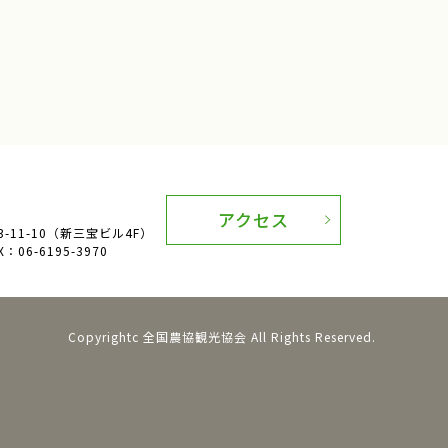
神奈川県小田原市
企画
食育探訪
援農
天理市
アクセス
業検定
食育体験
11-10（新三宝ビル4F）
：06-6195-3970
ふるさと体験交流
Copyrightc 全国農協観光協会 All Rights Reserved.
国府にんじん
庫県淡路島
難波葱