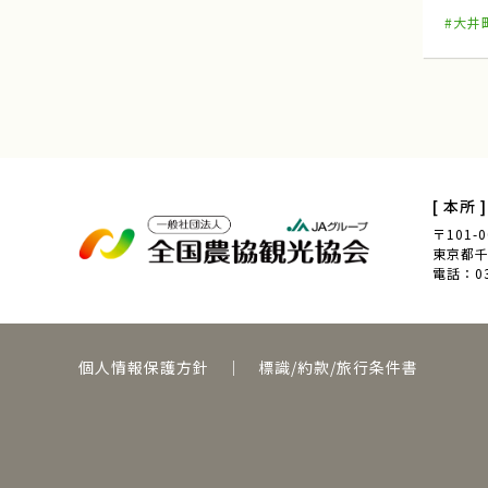
#大井
和歌山県みなべ田辺
農山漁村Biz
親子農育ツアー
[ 本所 ]
〒101-0
奈良県
東京都千代
電話：03-
田んぼへ行こう
個人情報保護方針
｜
標識/約款/旅行条件書
伝統野菜
群馬県高崎市