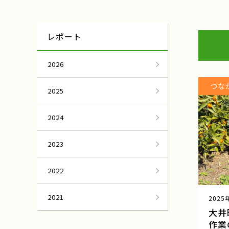
東京
民俗芸能と農村生活
レポート
2026
マルシェ
つな
2025
ふるさと倶楽部
2024
雪中キャベツ収穫
2023
山菜狩り
2022
ふるさと俱楽部
2021
2025
大井
河口湖自然栽培にん
作業