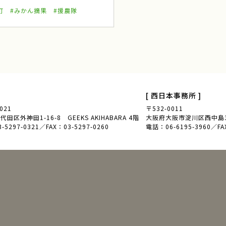
町
#みかん摘果
#援農隊
地域
わたしの楽園
あきさわ園
ノウフク連携
べジポケット
産学連携
アグリッジプロジェクト
刀根早生柿
[ 西日本事務所 ]
021
〒532-0011
豆苗
豆苗栽培
自由研究
日本農
田区外神田1-16-8 GEEKS AKIHABARA 4階
大阪府大阪市淀川区西中島3-
5297-0321／FAX：03-5297-0260
電話：06-6195-3960／FAX
田植え体験
お米の作り方
寺島なす
江戸東京野菜
のらぼう菜
大地の恵み
淡路島たまねぎ
淡路たまねぎ収穫体験
兵