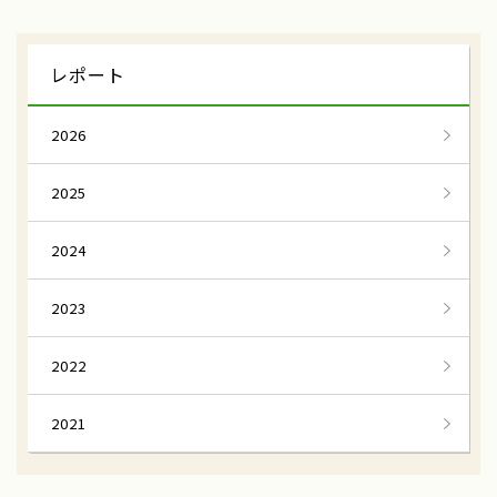
雪中キャベツ収穫
援農隊
レポート
雪中キャベツ植え付け
小谷村
わらび狩り
山菜狩り
2026
ふれあい誌
産直物語
2025
大和ルージュ
奈良県天理市
2024
ふるさと俱楽部
三嶽農園
神奈川県秦野市
農業女子つ・な・ぐPJ
2023
河口湖自然栽培にんにく農園
河口湖
2022
伝統を未来へ結ぶ
田辺の梅システム
2021
和歌山県みなべ田辺地域
わたしの楽園
あきさわ園
神奈川県小田原市