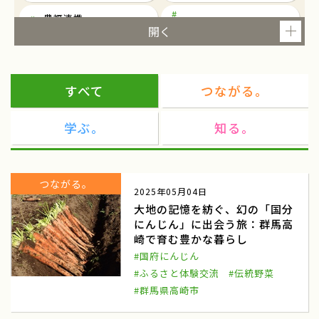
農福連携
東京
就農
ツアー
研修
すべて
つながる。
農泊
観光
学ぶ。
知る。
民俗芸能
民俗芸能と農村生活を考える
東京都千代田区一ツ橋
民俗芸能イベント
つながる。
2025年05月04日
都市農業
マルシェ
大地の記憶を紡ぐ、幻の「国分
にんじん」に出会う旅：群馬高
ワークショップ
東北
崎で育む豊かな暮らし
商談会
ねばりっこ
#国府にんじん
#ふるさと体験交流
#伝統野菜
ふるさと倶楽部
ねばりっこ収穫体験
#群馬県高崎市
鳥取中央
雪中キャベツ