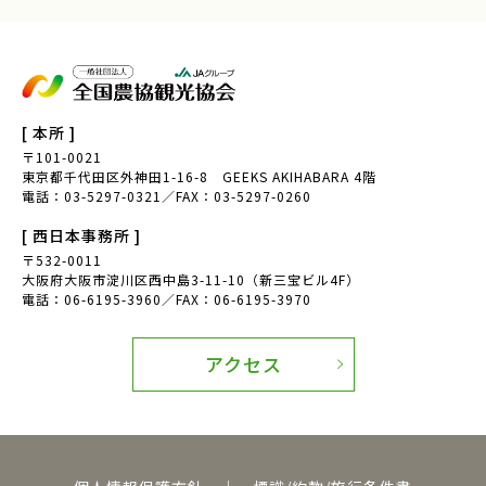
農山漁村Biz
ノウフク連携
べジポケット
産学連携企画
食育探訪
親子農育ツアー
[ 本所 ]
〒101-0021
アグリッジプロジェクト
刀根早生柿
東京都千代田区外神田1-16-8 GEEKS AKIHABARA 4階
電話：03-5297-0321／FAX：03-5297-0260
援農
天理市
[ 西日本事務所 ]
〒532-0011
奈良県
豆苗
大阪府大阪市淀川区西中島3-11-10（新三宝ビル4F）
電話：06-6195-3960／FAX：06-6195-3970
豆苗栽培
自由研究
日本農業検定
食育体験
アクセス
田んぼへ行こう
田植え体験
お米の作り方
寺島なす
ふるさと体験交流
伝統野菜