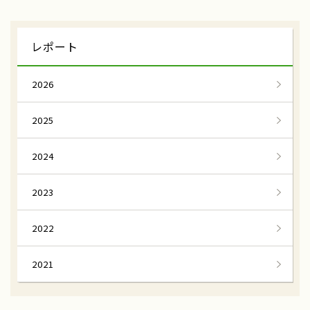
雪中キャベツ収穫
援農隊
レポート
雪中キャベツ植え付け
小谷村
わらび狩り
山菜狩り
2026
ふれあい誌
産直物語
2025
大和ルージュ
奈良県天理市
2024
ふるさと俱楽部
三嶽農園
神奈川県秦野市
農業女子つ・な・ぐPJ
2023
河口湖自然栽培にんにく農園
河口湖
2022
伝統を未来へ結ぶ
田辺の梅システム
2021
和歌山県みなべ田辺地域
わたしの楽園
あきさわ園
神奈川県小田原市