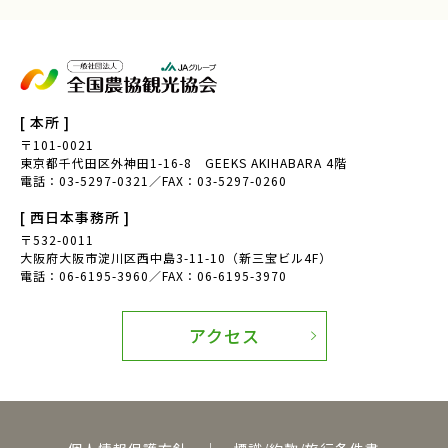
農山漁村Biz
ノウフク連携
べジポケット
産学連携企画
食育探訪
親子農育ツアー
[ 本所 ]
〒101-0021
アグリッジプロジェクト
刀根早生柿
東京都千代田区外神田1-16-8 GEEKS AKIHABARA 4階
電話：03-5297-0321／FAX：03-5297-0260
援農
天理市
[ 西日本事務所 ]
〒532-0011
奈良県
豆苗
大阪府大阪市淀川区西中島3-11-10（新三宝ビル4F）
電話：06-6195-3960／FAX：06-6195-3970
豆苗栽培
自由研究
日本農業検定
食育体験
アクセス
田んぼへ行こう
田植え体験
お米の作り方
寺島なす
ふるさと体験交流
伝統野菜