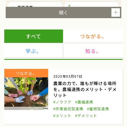
農福連携
東京
就農
ツアー
研修
すべて
つながる。
農泊
観光
学ぶ。
知る。
民俗芸能
民俗芸能と農村生活を考える
東京都千代田区一ツ橋
民俗芸能イベント
つながる。
2025年03月07日
都市農業
マルシェ
農業の力で、誰もが輝ける場所
を。農福連携のメリット・デメ
ワークショップ
東北
リット
商談会
ねばりっこ
#ノウフク
#農福連携
#作業委託型連携
#雇用型連携
ふるさと倶楽部
ねばりっこ収穫体験
#メリット
#デメリット
鳥取中央
雪中キャベツ