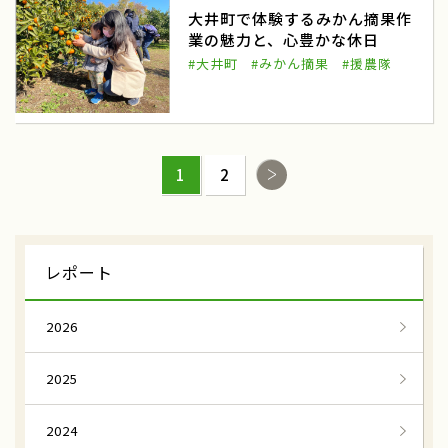
城泊
日本の城に宿泊
大井町で体験するみかん摘果作
業の魅力と、心豊かな休日
歴史的建造物や文化財
特別な体験
#大井町
#みかん摘果
#援農隊
ガストロノミーツーリズム
野菜収穫体験
奈良県金剛葛城山麓
花御所柿
はなごしょかき収穫体験
鳥取県こおげ
1
2
八朔
猫の手援農隊
八朔収穫
和歌山県紀の川市
レポート
保平かぶ
信州伝統野菜
2026
長野県松本市
はたごんぼ
はたごんぼ収穫
和歌山県橋本市
2025
フレッシュホップ
ホップ摘み取り体験
2024