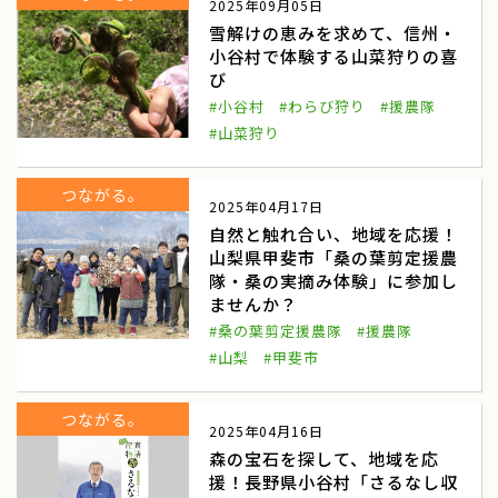
2025年09月05日
雪解けの恵みを求めて、信州・
雪中キャベツ収穫
援農隊
小谷村で体験する山菜狩りの喜
び
雪中キャベツ植え付け
小谷村
#小谷村
#わらび狩り
#援農隊
わらび狩り
山菜狩り
#山菜狩り
ふれあい誌
産直物語
つながる。
2025年04月17日
大和ルージュ
奈良県天理市
自然と触れ合い、地域を応援！
山梨県甲斐市「桑の葉剪定援農
ふるさと俱楽部
三嶽農園
隊・桑の実摘み体験」に参加し
ませんか？
神奈川県秦野市
農業女子つ・な・ぐPJ
#桑の葉剪定援農隊
#援農隊
河口湖自然栽培にんにく農園
河口湖
#山梨
#甲斐市
伝統を未来へ結ぶ
田辺の梅システム
つながる。
2025年04月16日
和歌山県みなべ田辺地域
わたしの楽園
森の宝石を探して、地域を応
援！長野県小谷村「さるなし収
あきさわ園
神奈川県小田原市