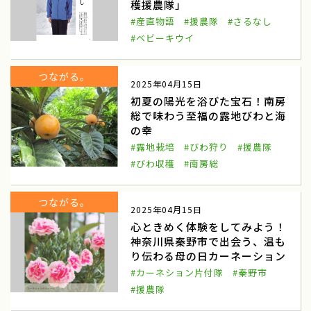
穫援農隊」
#産直物語
#援農隊
#さるなし
農山漁村Biz
ノウフク連携
#ベビーキウイ
べジポケット
産学連携企画
つながる。
食育探訪
親子農育ツアー
2025年04月15日
初夏の陽光を浴びた宝石！南房
アグリッジプロジェクト
刀根早生柿
総で味わう至福の露地びわと海
の幸
援農
天理市
#露地栽培
#びわ狩り
#援農隊
#びわ収穫
#南房総
奈良県
豆苗
豆苗栽培
自由研究
つながる。
2025年04月15日
日本農業検定
食育体験
心ときめく体験をしてみよう！
神奈川県秦野市で出会う、温も
田んぼへ行こう
田植え体験
り伝わる母の日カーネーション
#カーネション片付隊
#秦野市
お米の作り方
寺島なす
#援農隊
ふるさと体験交流
伝統野菜