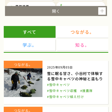
農福連携
東京
就農
ツアー
研修
すべて
つながる。
農泊
観光
学ぶ。
知る。
民俗芸能
民俗芸能と農村生活を考える
東京都千代田区一ツ橋
民俗芸能イベント
つながる。
2025年09月05日
都市農業
マルシェ
雪に眠る甘さ、小谷村で体験す
る雪中キャベツの神秘と温もり
ワークショップ
東北
#雪中キャベツ
商談会
ねばりっこ
#雪中キャベツ収穫
#援農隊
#雪中キャベツ植え付け
ふるさと倶楽部
ねばりっこ収穫体験
鳥取中央
雪中キャベツ
つながる。