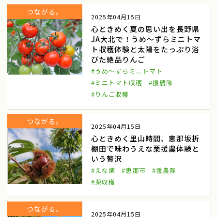
つながる。
2025年04月15日
江戸東京野菜
のらぼう菜
心ときめく夏の思い出を長野県
JA大北で！うめ～ずらミニトマ
大地の恵み
国府にんじん
ト収穫体験と太陽をたっぷり浴
群馬県高崎市
淡路島たまねぎ
びた絶品りんご
#うめ～ずらミニトマト
淡路たまねぎ収穫体験
兵庫県淡路島
#ミニトマト収穫
#援農隊
#りんご収穫
難波葱
難波ねぎ収穫体験
なにわの伝統野菜
紅だいこん
つながる。
2025年04月15日
心ときめく里山時間、恵那坂折
田舎でいいね食育探訪
紅大根
棚田で味わうえな栗援農体験と
いう贅沢
ケンケン鰹
漁業
#えな栗
#恵那市
#援農隊
伝統漁法刺し網
すさみ町
#栗収穫
レタス
山菜摘み
つながる。
2025年04月15日