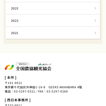
京都与謝野町
万願寺とうがらし
2023
とうがらし収穫体験
八代オクラ
2022
オクラ収穫体験
兵庫県但馬
進美なす
なす収穫体験
2021
にっこり梨
なし収穫体験
栃木県宇都宮市
いちじく
大阪いちじく
大阪府南河内地域
中田の棚田
つなぐ棚田遺産
[ 本所 ]
備前黒皮かぼちゃ
南瓜雑煮
〒101-0021
東京都千代田区外神田1-16-8 GEEKS AKIHABARA 4階
ころ柿
ころ柿援農隊
電話：03-5297-0321／FAX：03-5297-0260
宮城県
ゆず収穫隊
[ 西日本事務所 ]
〒532-0011